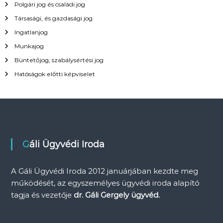
g
Polgári jog és családi jog
s
Társasági, és gazdasági jog
:
y
Ingatlanjog
Munkajog
z
Büntetőjog, szabálysértési jog
é
Hatóságok előtti képviselet
s
n
a
Gáli Ügyvédi Iroda
v
A Gáli Ügyvédi Iroda 2012 januárjában kezdte meg
i
működését, az egyszemélyes ügyvédi iroda alapító
tagja és vezetője
dr. Gáli Gergely ügyvéd.
g