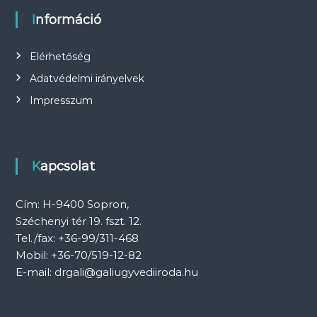
á
Információ
c
Elérhetőség
i
Adatvédelmi irányelvek
ó
Impresszum
Kapcsolat
Cím: H-9400 Sopron,
Széchenyi tér 19. fszt. 12.
Tel./fax: +36-99/311-468
Mobil: +36-70/519-12-82
E-mail: drgali@galiugyvediiroda.hu