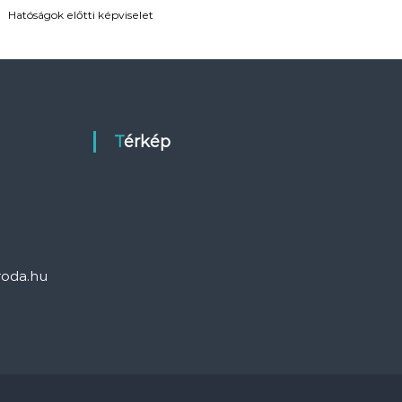
Hatóságok előtti képviselet
Térkép
roda.hu