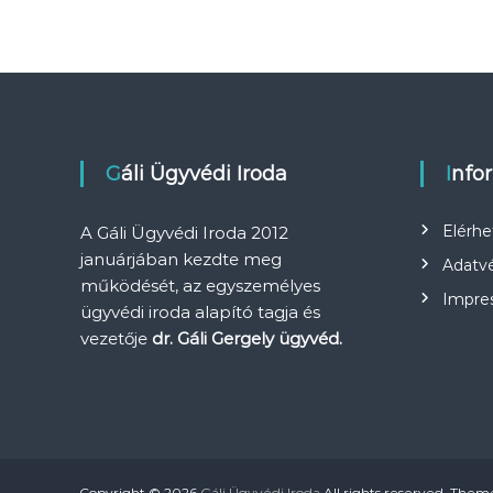
Gáli Ügyvédi Iroda
Info
Elérh
A Gáli Ügyvédi Iroda 2012
januárjában kezdte meg
Adatvé
működését, az egyszemélyes
Impre
ügyvédi iroda alapító tagja és
vezetője
dr. Gáli Gergely ügyvéd.
Copyright © 2026
Gáli Ügyvédi Iroda
All rights reserved. Them