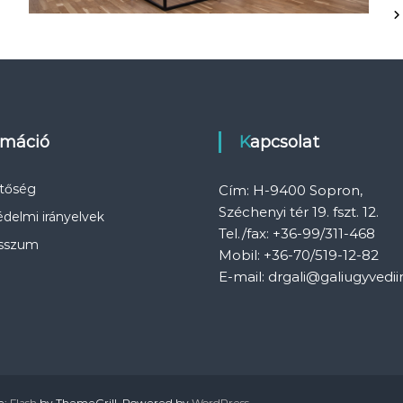
rmáció
Kapcsolat
etőség
Cím: H-9400 Sopron,
Széchenyi tér 19. fszt. 12.
delmi irányelvek
Tel./fax: +36-99/311-468
sszum
Mobil: +36-70/519-12-82
E-mail: drgali@galiugyvedii
e:
Flash
by ThemeGrill. Powered by
WordPress