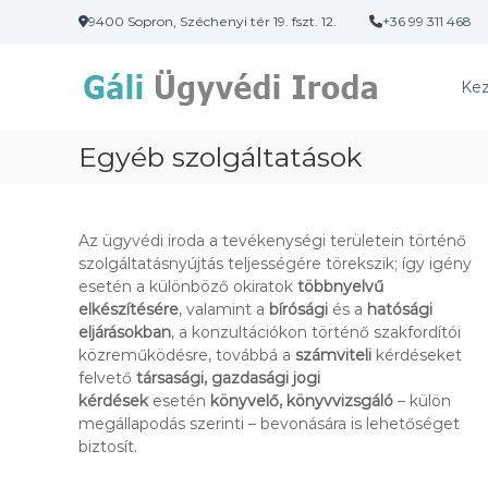
U
9400 Sopron, Széchenyi tér 19. fszt. 12.
+36 99 311 468
g
G
r
á
á
Kez
s
l
a
i
t
Egyéb szolgáltatások
Ü
a
g
r
y
t
v
a
Az ügyvédi iroda a tevékenységi területein történő
é
l
szolgáltatásnyújtás teljességére törekszik; így igény
o
esetén a különböző okiratok
többnyelvű
d
m
elkészítésére
, valamint a
bírósági
és a
hatósági
i
r
eljárásokban
, a konzultációkon történő szakfordítói
I
a
közreműködésre, továbbá a
számviteli
kérdéseket
r
felvető
társasági, gazdasági jogi
o
kérdések
esetén
könyvelő, könyvvizsgáló
– külön
d
megállapodás szerinti – bevonására is lehetőséget
a
biztosít.