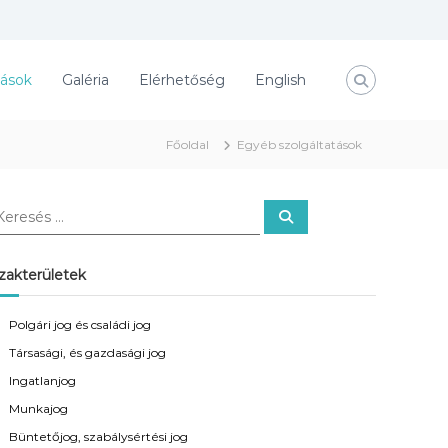
tások
Galéria
Elérhetőség
English
Főoldal
Egyéb szolgáltatások
K
e
r
e
s
zakterületek
é
s
Polgári jog és családi jog
Társasági, és gazdasági jog
Ingatlanjog
Munkajog
Büntetőjog, szabálysértési jog