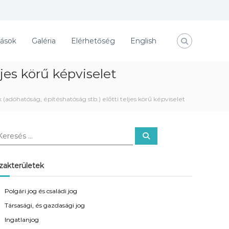
tások
Galéria
Elérhetőség
English
jes körű képviselet
(adóhatóság, építéshatóság stb.) előtti teljes körű képviselet
K
e
r
e
s
zakterületek
é
s
Polgári jog és családi jog
Társasági, és gazdasági jog
Ingatlanjog