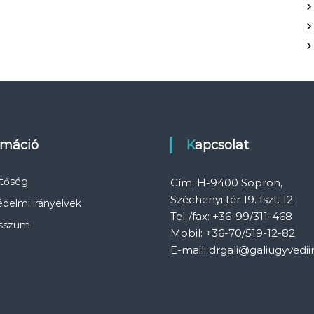
rmáció
Kapcsolat
etőség
Cím: H-9400 Sopron,
Széchenyi tér 19. fszt. 12.
delmi irányelvek
Tel./fax: +36-99/311-468
sszum
Mobil: +36-70/519-12-82
E-mail: drgali@galiugyvedii