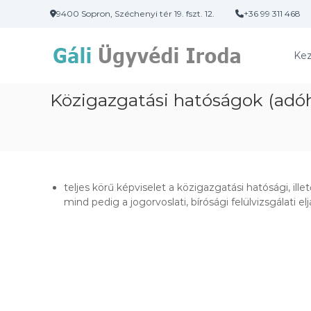
U
9400 Sopron, Széchenyi tér 19. fszt. 12.
+36 99 311 468
g
G
r
á
á
Kez
s
l
a
i
t
Közigazgatási hatóságok (adóha
Ü
a
g
r
y
t
v
a
é
l
o
d
teljes körű képviselet a közigazgatási hatósági, il
m
i
mind pedig a jogorvoslati, bírósági felülvizsgálati e
r
I
a
r
o
d
a