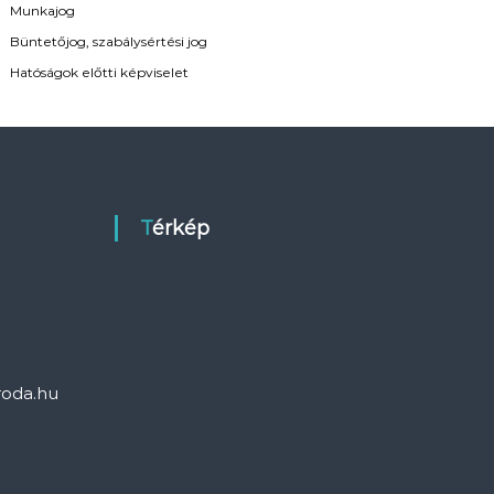
Munkajog
Büntetőjog, szabálysértési jog
Hatóságok előtti képviselet
Térkép
roda.hu