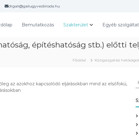
drgali@galiugyvediiroda.hu
dőlap
Bemutatkozás
Szakterület
Egyéb szolgálta
tóság, építéshatóság stb.) előtti tel
Főoldal
Közigazgatási hatóságok 
K
letőleg az azokhoz kapcsolódó eljárásokban mind az elsőfokú,
e
ljárásokban
r
e
S
s
é
s
: